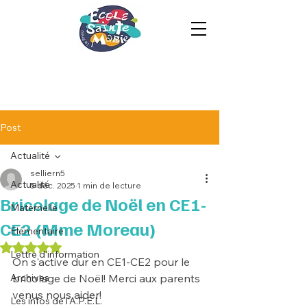
Post
Actualité
selliern5
Actualité
5 déc. 2025
1 min de lecture
Bricolage de Noël en CE1-
Maternelle
CE2 (Mme Moreau)
Elémentaire
Noté NaN étoiles sur 5.
Lettre d'information
On s'active dur en CE1-CE2 pour le 
Archives
bricolage de Noël! Merci aux parents 
venus nous aider!
Les infos de l'A.P.E.L.