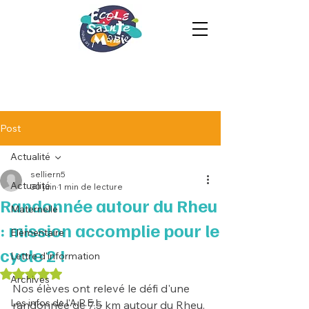
Post
Actualité
selliern5
Actualité
30 juin
1 min de lecture
Randonnée autour du Rheu
Maternelle
: mission accomplie pour le
Elémentaire
cycle 2 !
Lettre d'information
Noté NaN étoiles sur 5.
Archives
Nos élèves ont relevé le défi d'une 
Les infos de l'A.P.E.L.
randonnée de 7,5 km autour du Rheu. 