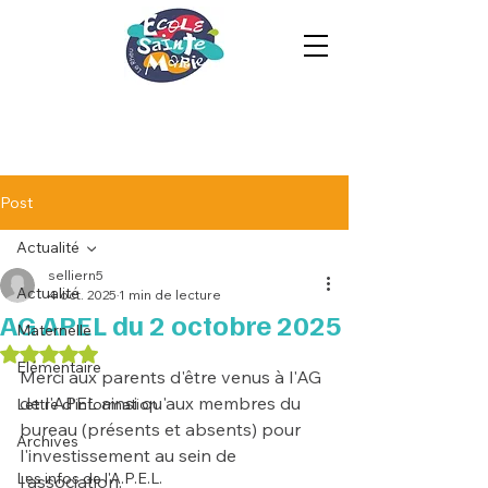
Post
Actualité
selliern5
Actualité
4 oct. 2025
1 min de lecture
AG APEL du 2 octobre 2025
Maternelle
Noté NaN étoiles sur 5.
Elémentaire
Merci aux parents d'être venus à l'AG 
de l'APEL ainsi qu'aux membres du 
Lettre d'information
bureau (présents et absents) pour 
Archives
l'investissement au sein de 
Les infos de l'A.P.E.L.
l'association.