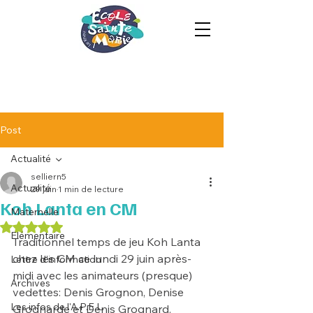
Post
Actualité
selliern5
Actualité
29 juin
1 min de lecture
Koh Lanta en CM
Maternelle
Noté NaN étoiles sur 5.
Elémentaire
Traditionnel temps de jeu Koh Lanta 
chez les CM ce lundi 29 juin après-
Lettre d'information
midi avec les animateurs (presque) 
Archives
vedettes: Denis Grognon, Denise 
Les infos de l'A.P.E.L.
Grognarde et Denis Grognard.