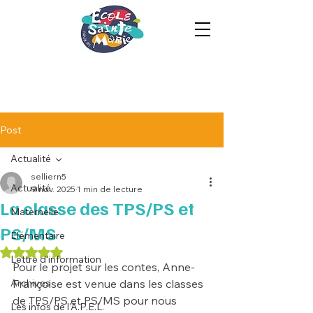
Post
Actualité
selliern5
Actualité
9 nov. 2025
1 min de lecture
La classe des TPS/PS et
Maternelle
PS/MS
Elémentaire
Noté NaN étoiles sur 5.
Lettre d'information
Pour le projet sur les contes, Anne-
Archives
Françoise est venue dans les classes 
de TPS/PS et PS/MS pour nous 
Les infos de l'A.P.E.L.