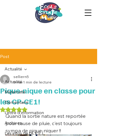
Post
Actualité
selliern5
Actualité
5 mai
1 min de lecture
Pique-nique en classe pour
Maternelle
les CP-CE1!
Elémentaire
Noté NaN étoiles sur 5.
Lettre d'information
Quand la sortie nature est reportée 
Archives
pour cause de pluie, c'est toujours 
sympa de pique-niquer !!
Les infos de l'A.P.E.L.